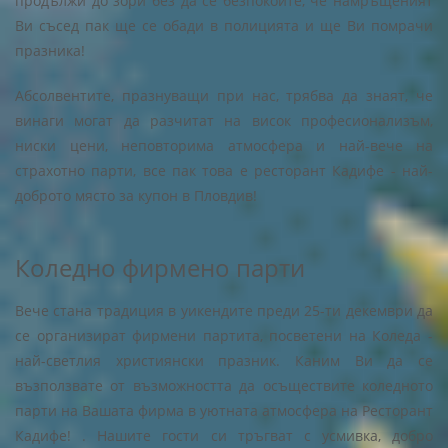
продължи до зори без да се безпокоите, че намръщеният
Ви съсед пак ще се обади в полицията и ще Ви помрачи
празника!
Абсолвентите, празнуващи при нас, трябва да знаят, че
винаги могат да разчитат на висок професионализъм,
ниски цени, неповторима атмосфера и най-вече на
страхотно парти, все пак това е ресторант Кадифе - най-
доброто място за купон в Пловдив!
Коледно фирмено парти
Вече стана традиция в уикендите преди 25-ти декември да
се организират фирмени партита, посветени на Коледа -
най-светлия християнски празник. Каним Ви да се
възползвате от възможността да осъществите коледното
парти на Вашата фирма в уютната атмосфера на Ресторант
Кадифе! . Нашите гости си тръгват с усмивка, добро