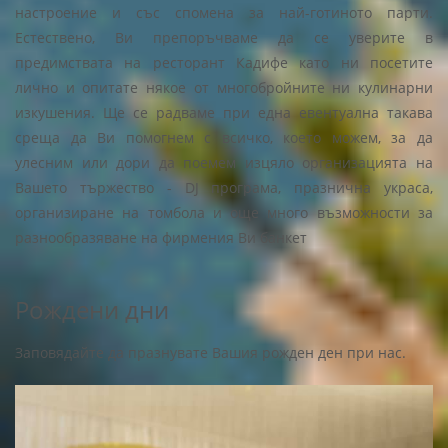
настроение и със спомена за най-готиното парти.
Естествено, Ви препоръчваме да се уверите в
предимствата на ресторант Кадифе като ни посетите
лично и опитате някое от многобройните ни кулинарни
изкушения. Ще се радваме при една евентуална такава
среща да Ви помогнем с всичко, което можем, за да
улесним или дори да поемем изцяло организацията на
Вашето тържество - DJ програма, празнична украса,
организиране на томбола и още много възможности за
разнообразяване на фирмения Ви банкет
Рождени дни
Заповядайте да празнувате Вашия рожден ден при нас.