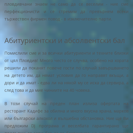
пловдивчани знаем не само да се веселим - ние сме
перфекционисти и се стремим да превърнем всеки
тържествен фирмен повод - в изключително парти.
Абитуриентски и абсолвентски бал
Помислили сме и за всички абитуриенти и техните близки
от цял Пловдив! Много често се случва, особено на хората
решили да поканят повече гости по случай завършването
на детето им, да нямат условия да го направят вкъщи, а
дори и да имат - едва ли на някой му се иска да сервира, а
след това и да мие чиниите на 40 човека.
В този случай на преден план излиза офертата на
ресторант Кадифе за обилна и много вкусна храна, марков
или български алкохол и вълшебна обстановка. Ние ще Ви
предложим DJ програма и веселбата гарантирано ще