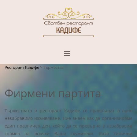
Ресторант Кадифе
>
Тържества
Фирмени партита
Тържествата в ресторант Кадифе се превръщат в едно
незабравимо изживяване. Ние знаем как да организираме
един празничен ден, който да се превърне в незабравим
спомен за всички Ваши служители. Като типични