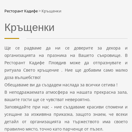
Ресторант Кадифе
>
Кръщенки
Кръщенки
Ще се радваме да ни се доверите за декора и
организацията на празника на Вашето съкровище. В
Ресторант Кадифе Пловдив може да отпразнувате и
ритуала Свето кръщение . Ние ще добавим само малко
доза вълшебство!
Обещаваме ви да създадем наслада за всички сетива !
В неподражаемата атмосфера на нашата прекрасна зала,
вашите гости ще се чувстват невероятно.
Заповядайте при нас - ние създаваме красиви спомени и
усещане за изживяна приказка, защото знаем, че всеки
детайл от организацията на тържеството има своето
правилно място, точно като парченце от пъзел.