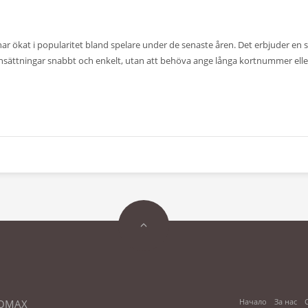
r ökat i popularitet bland spelare under de senaste åren. Det erbjuder en 
 insättningar snabbt och enkelt, utan att behöva ange långa kortnummer elle
Начало
За нас
OMAX