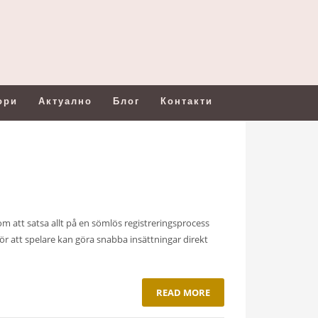
ори
Актуално
Блог
Контакти
om att satsa allt på en sömlös registreringsprocess
r att spelare kan göra snabba insättningar direkt
READ MORE