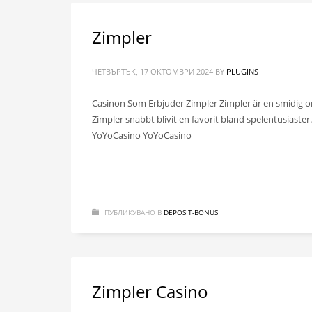
Zimpler
ЧЕТВЪРТЪК, 17 ОКТОМВРИ 2024
BY
PLUGINS
Casinon Som Erbjuder Zimpler Zimpler är en smidig on
Zimpler snabbt blivit en favorit bland spelentusiaste
YoYoCasino YoYoCasino
ПУБЛИКУВАНО В
DEPOSIT-BONUS
Zimpler Casino