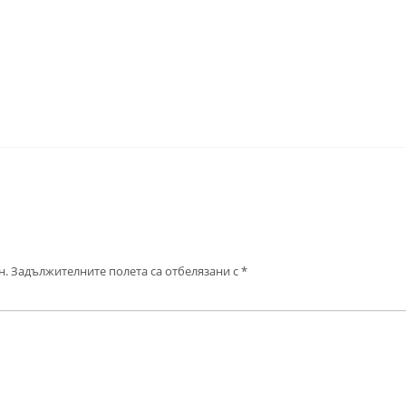
н.
Задължителните полета са отбелязани с
*