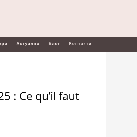
ори
Актуално
Блог
Контакти
 : Ce qu’il faut