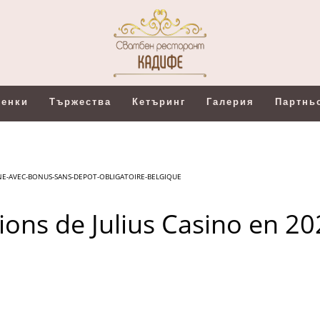
енки
Тържества
Кетъринг
Галерия
Партнь
NE-AVEC-BONUS-SANS-DEPOT-OBLIGATOIRE-BELGIQUE
ns de Julius Casino en 2025