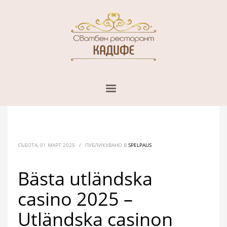
СЪБОТА, 01 МАРТ 2025
/
ПУБЛИКУВАНО В
SPELPAUS
Bästa utländska
casino 2025 –
Utländska casinon