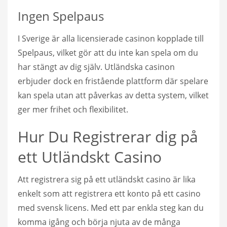
Ingen Spelpaus
I Sverige är alla licensierade casinon kopplade till
Spelpaus, vilket gör att du inte kan spela om du
har stängt av dig själv. Utländska casinon
erbjuder dock en fristående plattform där spelare
kan spela utan att påverkas av detta system, vilket
ger mer frihet och flexibilitet.
Hur Du Registrerar dig på
ett Utländskt Casino
Att registrera sig på ett utländskt casino är lika
enkelt som att registrera ett konto på ett casino
med svensk licens. Med ett par enkla steg kan du
komma igång och börja njuta av de många