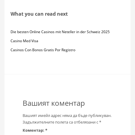
What you can read next
Die besten Online Casinos mit Neteller in der Schweiz 2025
Casino Med Visa
Casinos Con Bonos Gratis Por Registro
Вашият коментар
Вашият имейл адрес няма да бъде публикуван.
Задължителните полета са отбелязани с
*
Коментар:
*