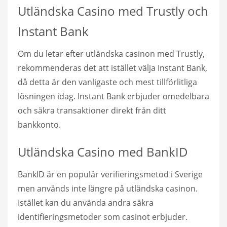
Utländska Casino med Trustly och
Instant Bank
Om du letar efter utländska casinon med Trustly,
rekommenderas det att istället välja Instant Bank,
då detta är den vanligaste och mest tillförlitliga
lösningen idag. Instant Bank erbjuder omedelbara
och säkra transaktioner direkt från ditt
bankkonto.
Utländska Casino med BankID
BankID är en populär verifieringsmetod i Sverige
men används inte längre på utländska casinon.
Istället kan du använda andra säkra
identifieringsmetoder som casinot erbjuder.