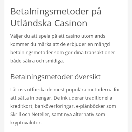
Betalningsmetoder på
Utländska Casinon
Väljer du att spela på ett casino utomlands
kommer du märka att de erbjuder en mängd
betalningsmetoder som gör dina transaktioner
både säkra och smidiga.
Betalningsmetoder översikt
Låt oss utforska de mest populära metoderna för
att sätta in pengar. De inkluderar traditionella
kreditkort, banköverföringar, e-plånböcker som
Skrill och Neteller, samt nya alternativ som
kryptovalutor.