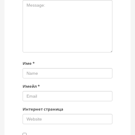
Име
*
Имейл
*
Интернет страница