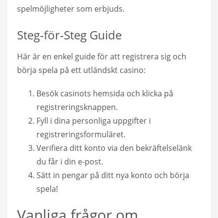
spelmöjligheter som erbjuds.
Steg-för-Steg Guide
Här är en enkel guide för att registrera sig och
börja spela på ett utländskt casino:
Besök casinots hemsida och klicka på
registreringsknappen.
Fyll i dina personliga uppgifter i
registreringsformuläret.
Verifiera ditt konto via den bekräftelselänk
du får i din e-post.
Sätt in pengar på ditt nya konto och börja
spela!
Vanliga frågor om