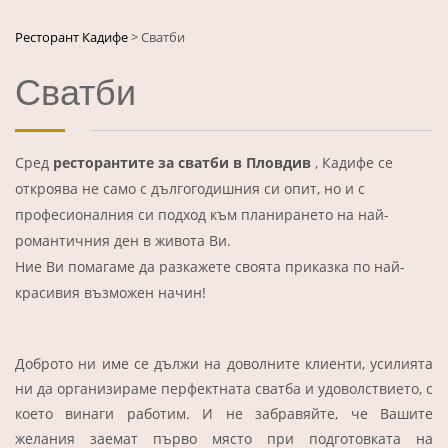
Ресторант Кадифе
>
Сватби
Сватби
Сред
ресторантите за сватби в Пловдив
, Кадифе се
откроява не само с дългогодишния си опит, но и с
професионалния си подход към планирането на най-
романтичния ден в живота Ви.
Ние Ви помагаме да разкажете своята приказка по най-
красивия възможен начин!
Доброто ни име се дължи на доволните клиенти, усилията
ни да организираме перфектната сватба и удоволствието, с
което винаги работим. И не забравяйте, че Вашите
желания заемат първо място при подготовката на