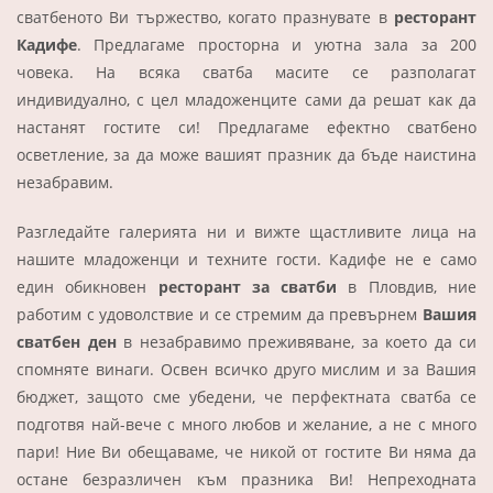
сватбеното Ви тържество, когато празнувате в
ресторант
Кадифе
. Предлагаме просторна и уютна зала за 200
човека
.
На всяка сватба масите се разполагат
индивидуално, с цел младоженците сами да решат как да
настанят гостите си!
Предлагаме ефектно сватбено
осветление, за да може вашият празник да бъде наистина
незабравим.
Разгледайте галерията ни и вижте щастливите лица на
нашите младоженци и техните гости. Кадифе не е само
един обикновен
ресторант за сватби
в Пловдив, ние
работим с удоволствие и се стремим да превърнем
Вашия
сватбен ден
в незабравимо преживяване, за което да си
спомняте винаги. Освен всичко друго мислим и за Вашия
бюджет, защото сме убедени, че перфектната сватба се
подготвя най-вече с много любов и желание, а не с много
пари! Ние Ви
обещaваме,
че никой от гостите Ви няма да
остане безразличен към празника
В
и! Непреходната