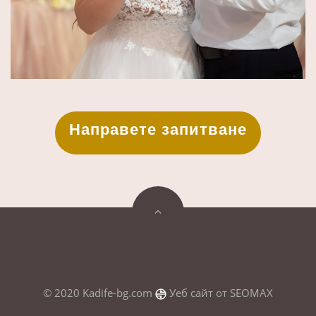
Направете запитване
© 2020 Kadife-bg.com
Уеб сайт от
SEOMAX