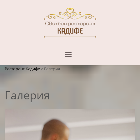
Ресторант Кадифе
>
Галерия
Галерия