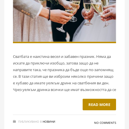
Сватбата е наистина весел и забавен празник. Няма да
искате да приключи изобщо, затова защо да не
направите така, че празника да бъде още по-запомнящ
се. В тази статия ще ви изброим няколко причини защо
е хубаво да имате уелкъм дринк на сватбения ви ден.
Чрез уелкъм дринка всички ще имат възможността да се
READ MORE
ПУБЛИКУВАНО В
НОВИНИ
NO COMMENTS