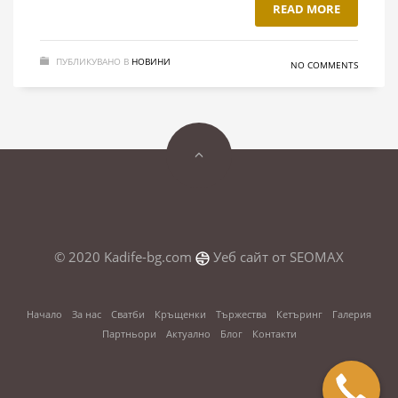
READ MORE
ПУБЛИКУВАНО В
НОВИНИ
NO COMMENTS
© 2020 Kadife-bg.com
Уеб сайт от
SEOMAX
Начало
За нас
Сватби
Кръщенки
Тържества
Кетъринг
Галерия
Партньори
Актуално
Блог
Контакти