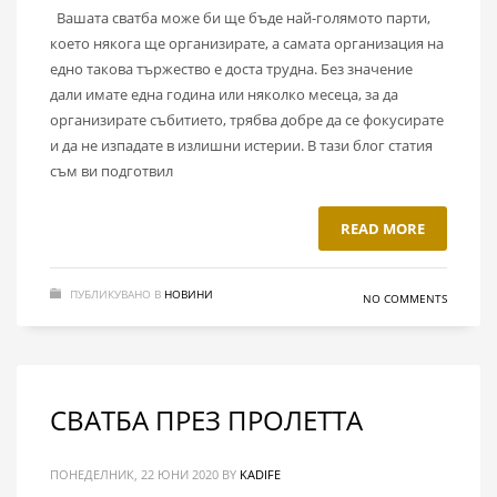
Вашата сватба може би ще бъде най-голямото парти,
което някога ще организирате, а самата организация на
едно такова тържество е доста трудна. Без значение
дали имате една година или няколко месеца, за да
организирате събитието, трябва добре да се фокусирате
и да не изпадате в излишни истерии. В тази блог статия
съм ви подготвил
READ MORE
ПУБЛИКУВАНО В
НОВИНИ
NO COMMENTS
СВАТБА ПРЕЗ ПРОЛЕТТА
ПОНЕДЕЛНИК, 22 ЮНИ 2020
BY
KADIFE