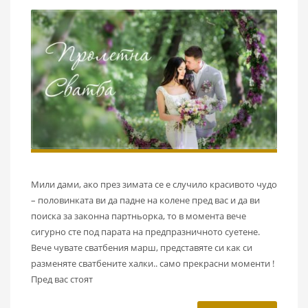
Мили дами, ако през зимата се е случило красивото чудо
– половинката ви да падне на колене пред вас и да ви
поиска за законна партньорка, то в момента вече
сигурно сте под парата на предпразничното суетене.
Вече чувате сватбения марш, представяте си как си
разменяте сватбените халки.. само прекрасни моменти !
Пред вас стоят